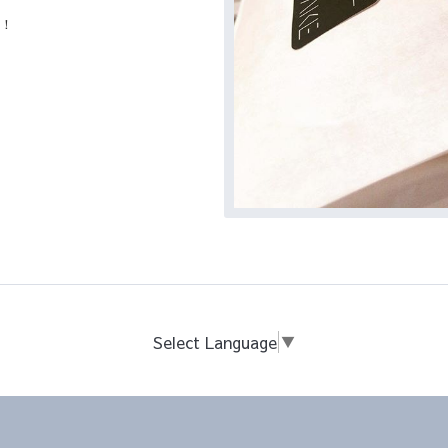
ね！
Select Language
▼