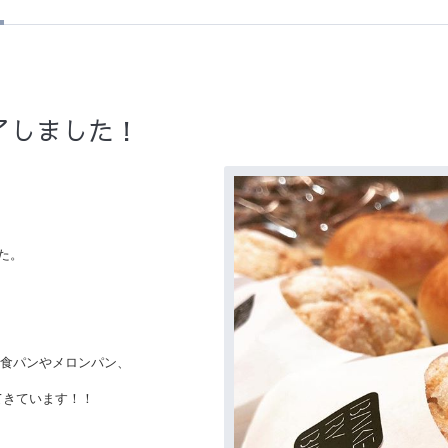
せ
了しました！
た。
粉食パンやメロンパン、
てきています！！