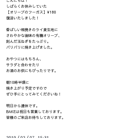
こんにちは！
しばらくお休みしていた
【オリーブのフーガス】¥180
復活いたしました！
香ばしい粗挽きのライ麦生地に
さわやかな後味の有機オリーブ、
刻んだ玉ねぎをたっぷり。
パリパリに焼き上げました。
おやつにはもちろん、
サラダと合わせたり
お酒のお供にもぴったりです。
朝10時半頃に
焼き上がり予定ですので
ぜひ手にとってみてくださいね！
明日から連休です。
BAKEは祝日も営業しております。
皆様のご来店お待ちしております。
2019
02
07 15:31
/
/