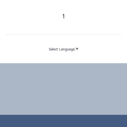
1
Select Language
▼