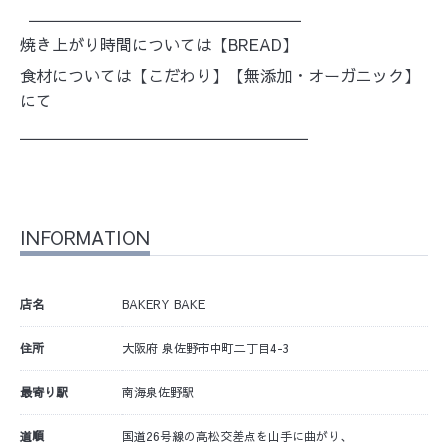
＿＿＿＿＿＿＿＿＿＿＿＿＿＿＿＿＿
焼き上がり時間については【BREAD】
食材については【こだわり】【無添加・オーガニック】
にて
＿＿＿＿＿＿＿＿＿＿＿＿＿＿＿＿＿＿
INFORMATION
店名
BAKERY BAKE
住所
大阪府 泉佐野市中町二丁目4-3
最寄り駅
南海泉佐野駅
道順
国道26号線の高松交差点を山手に曲がり、