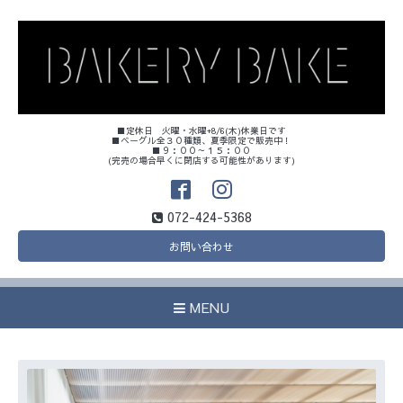
■定休日 火曜・水曜+8/6(木)休業日です
■ベーグル全３０種類、夏季限定で販売中！
■９：００～１５：００
(完売の場合早くに閉店する可能性があります)
072-424-5368
お問い合わせ
MENU