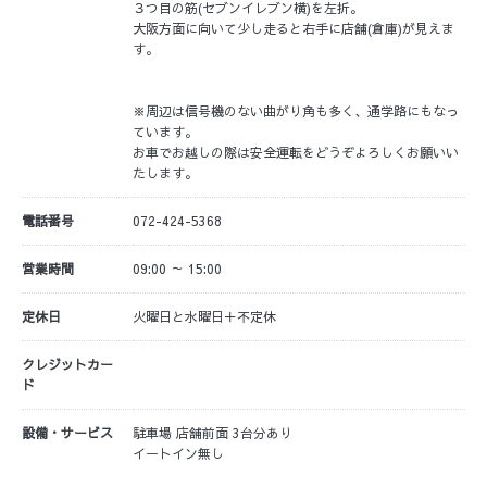
３つ目の筋(セブンイレブン横)を左折。
大阪方面に向いて少し走ると右手に店舗(倉庫)が見えま
す。
※周辺は信号機のない曲がり角も多く、通学路にもなっ
ています。
お車でお越しの際は安全運転をどうぞよろしくお願いい
たします。
電話番号
072-424-5368
営業時間
09:00 ～ 15:00
定休日
火曜日と水曜日＋不定休
クレジットカー
ド
設備・サービス
駐車場 店舗前面 3台分あり
イートイン無し